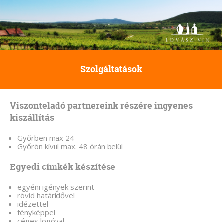
Szolgáltatások
Viszonteladó partnereink részére ingyenes
kiszállítás
Győrben max 24
Győrön kívül max. 48 órán belül
Egyedi címkék készítése
egyéni igények szerint
rövid határidővel
idézettel
fényképpel
céges logóval