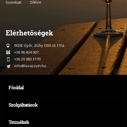
Szombat:
ZÁRVA
Elérhetőségek
9028. Győr, Zichy Ottó út 17/a.
+36 96 424 007,
+36 20 983 3170
info@lovaszvin.hu
Főoldal
Szolgáltatások
Termékek