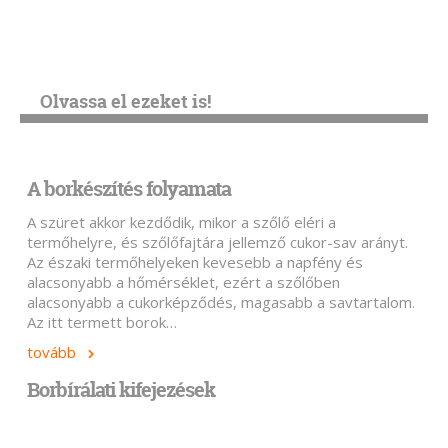
Olvassa el ezeket is!
A borkészítés folyamata
A szüret akkor kezdődik, mikor a szőlő eléri a
termőhelyre, és szőlőfajtára jellemző cukor-sav arányt.
Az északi termőhelyeken kevesebb a napfény és
alacsonyabb a hőmérséklet, ezért a szőlőben
alacsonyabb a cukorképződés, magasabb a savtartalom.
Az itt termett borok…
tovább
Borbírálati kifejezések