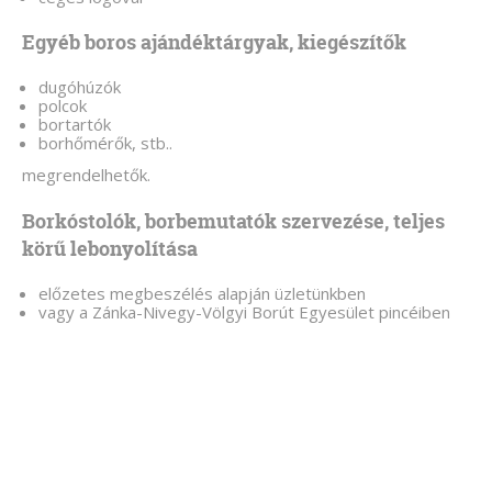
Egyéb boros ajándéktárgyak, kiegészítők
dugóhúzók
polcok
bortartók
borhőmérők, stb..
megrendelhetők.
Borkóstolók, borbemutatók szervezése, teljes
körű lebonyolítása
előzetes megbeszélés alapján üzletünkben
vagy a Zánka-Nivegy-Völgyi Borút Egyesület pincéiben