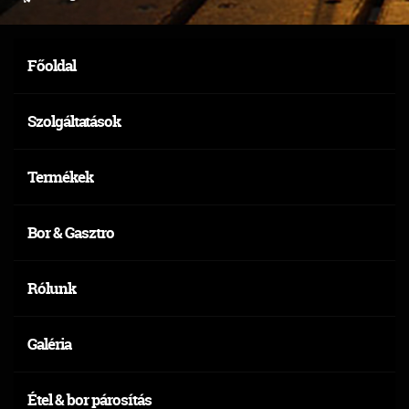
Főoldal
Szolgáltatások
Termékek
Bor & Gasztro
Rólunk
Galéria
Étel & bor párosítás