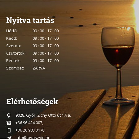
Nyitva tartás
Hétfő:
09 : 00 - 17 : 00
Kedd:
09 : 00 - 17 : 00
Szerda:
09 : 00 - 17 : 00
Csütörtök:
09 : 00 - 17 : 00
Péntek:
09 : 00 - 17 : 00
Szombat:
ZÁRVA
Elérhetőségek
9028. Győr, Zichy Ottó út 17/a.
+36 96 424 007,
+36 20 983 3170
info@lovaszvin.hu