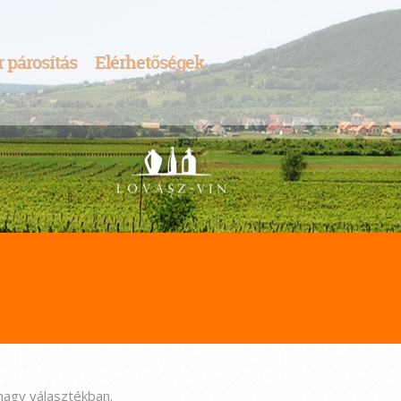
r párosítás
Elérhetőségek
 nagy választékban.