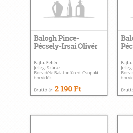
Balogh Pince-
Bal
Pécsely-Irsai Olivér
Péc
Fajta: Fehér
Fajta:
Jelleg: Száraz
Jelleg
Borvidék: Balatonfüred-Csopaki
Borvi
borvidék
borvi
2 190 Ft
Bruttó ár:
Brutt