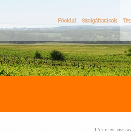
Főoldal
Szolgáltatások
Te
1.5 literes, vissz