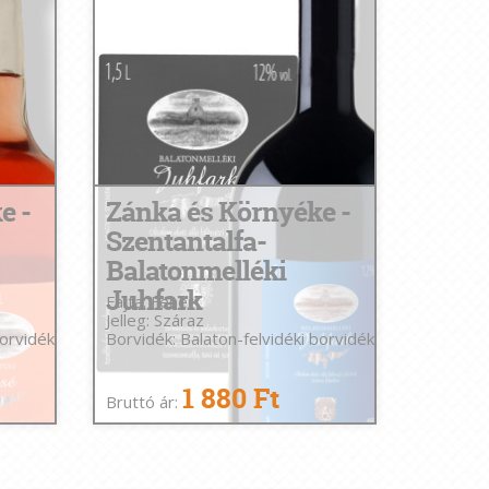
e -
Zánka és Környéke -
Szentantalfa-
Balatonmelléki
Juhfark
Fajta: Fehér
Jelleg: Száraz
borvidék
Borvidék: Balaton-felvidéki borvidék
1 880 Ft
Bruttó ár: