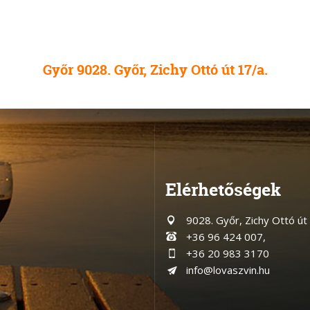
Győr 9028. Győr, Zichy Ottó út 17/a.
Elérhetőségek
9028. Győr, Zichy Ottó út
+36 96 424 007,
+36 20 983 3170
info@lovaszvin.hu