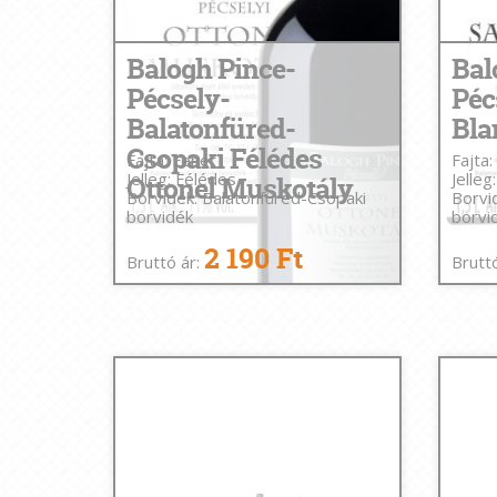
Balogh Pince-
Bal
Pécsely-
Péc
Balatonfüred-
Bla
Csopaki Félédes
Fajta: Fehér
Fajta:
Jelleg: Félédes
Jelleg
Ottonel Muskotály
Borvidék: Balatonfüred-Csopaki
Borvi
borvidék
borvi
2 190 Ft
Bruttó ár:
Brutt