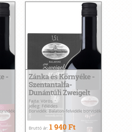
e -
Zánka és Környéke -
Szentantalfa-
Dunántúli Zweigelt
Fajta: Vörös
Jelleg: Félédes
borvidék
Borvidék: Balaton-felvidéki borvidék
1 940 Ft
Bruttó ár: