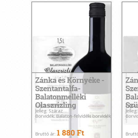
Zánka és Környéke -
Zán
Szentantalfa-
Sze
Balatonmelléki
Bal
Olaszrizling
Szü
Fajta: Fehér
Fajta:
Jelleg: Száraz
Jelleg
Borvidék: Balaton-felvidéki borvidék
Borvid
1 880 Ft
Bruttó ár:
Brutt