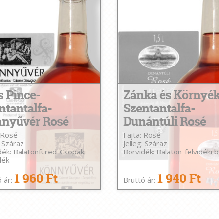
s Pince-
Zánka és Környék
ntantalfa-
Szentantalfa-
nyűvér Rosé
Dunántúli Rosé
: Rosé
Fajta: Rosé
: Száraz
Jelleg: Száraz
dék: Balatonfüred-Csopaki
Borvidék: Balaton-felvidéki 
dék
1 960 Ft
1 940 Ft
ó ár:
Bruttó ár: