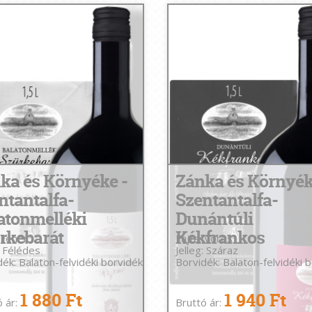
ka és Környéke -
Zánka és Környék
ntantalfa-
Szentantalfa-
atonmelléki
Dunántúli
rkebarát
Kékfrankos
 Fehér
Fajta: Vörös
: Félédes
Jelleg: Száraz
ék: Balaton-felvidéki borvidék
Borvidék: Balaton-felvidéki 
1 880 Ft
1 940 Ft
ó ár:
Bruttó ár: