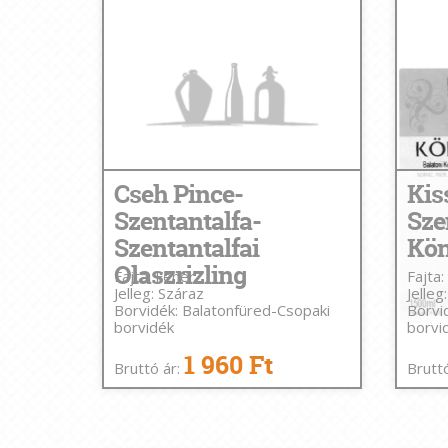
Cseh Pince-
Kis
Szentantalfa-
Sze
Szentantalfai
Kön
Olaszrizling
Fajta: Fehér
Fajta
Jelleg: Száraz
Jelleg
Borvidék: Balatonfüred-Csopaki
Borvi
borvidék
borvi
1 960 Ft
Bruttó ár:
Brutt