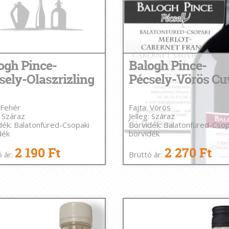
ogh Pince-
Balogh Pince-
sely-Olaszrizling
Pécsely-Vörös Cu
 Fehér
Fajta: Vörös
: Száraz
Jelleg: Száraz
dék: Balatonfüred-Csopaki
Borvidék: Balatonfüred-Csop
dék
borvidék
2 190 Ft
2 270 Ft
ó ár:
Bruttó ár: