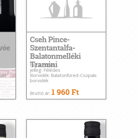
Cseh Pince-
vée
Szentantalfa-
Balatonmelléki
Tramini
Fajta: Fehér
Jelleg: Félédes
aki
Borvidék: Balatonfüred-Csopaki
borvidék
1 960 Ft
Bruttó ár: