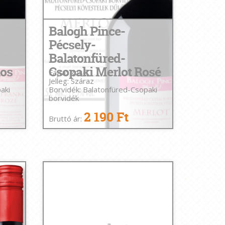
Balogh Pince-
Pécsely-
Balatonfüred-
kos
Csopaki Merlot Rosé
Fajta: Rosé
Jelleg: Száraz
aki
Borvidék: Balatonfüred-Csopaki
borvidék
2 190 Ft
Bruttó ár: