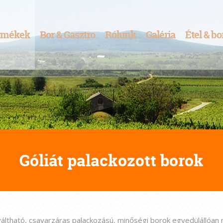
rmékek
Bor & Gasztro
Rólunk
Galéria
Étel & bo
Góliát palackozott borok
aváltható, csavarzáras palackozású, minőségi borok egyedülállóan