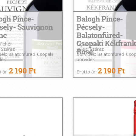
ogh Pince-
Balogh Pince-
sely- Sauvignon
Pécsely-
nc
Balatonfüred-
Csopaki Kékfran
 Fehér
Fajta: Rosé
: Száraz
Jelleg: Száraz
Rosé
dék: Balatonfüred-Csopaki
Borvidék: Balatonfüred-Csop
dék
borvidék
2 190 Ft
2 190 Ft
ó ár:
Bruttó ár: