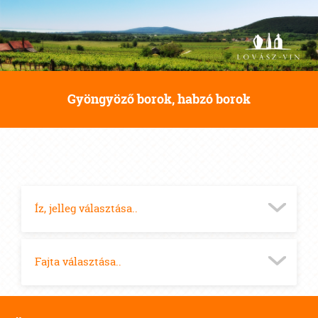
Gyöngyöző borok, habzó borok
Íz, jelleg választása..
Fajta választása..