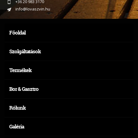
+36 20 983 3170
info@lovaszvin.hu
Főoldal
Szolgáltatások
Termékek
Bor & Gasztro
Rólunk
Galéria