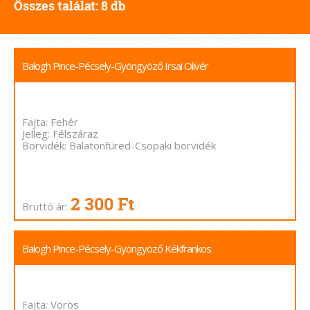
Összes találat: 8 db
Balogh Pince-Pécsely-Gyöngyöző Irsai Olivér
Fajta: Fehér
Jelleg: Félszáraz
Borvidék: Balatonfüred-Csopaki borvidék
2 300 Ft
Bruttó ár:
Balogh Pince-Pécsely-Gyöngyöző Kékfrankos
Fajta: Vörös